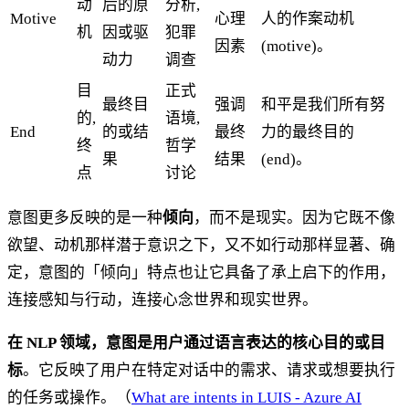
动
后的原
分析,
Motive
心理
人的作案动机
机
因或驱
犯罪
因素
(motive)。
动力
调查
目
正式
最终目
强调
和平是我们所有努
的,
语境,
End
的或结
最终
力的最终目的
终
哲学
果
结果
(end)。
点
讨论
意图更多反映的是一种
倾向
，而不是现实。因为它既不像
欲望、动机那样潜于意识之下，又不如行动那样显著、确
定，意图的「倾向」特点也让它具备了承上启下的作用，
连接感知与行动，连接心念世界和现实世界。
在 NLP 领域，意图是用户通过语言表达的核心目的或目
标
。它反映了用户在特定对话中的需求、请求或想要执行
的任务或操作。（
What are intents in LUIS - Azure AI