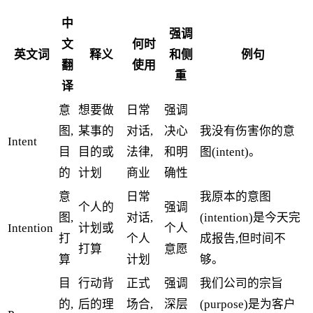
中
强调
文
何时
英文词
释义
和侧
例句
翻
使用
重
译
意
想要做
日常
强调
图,
某事的
对话,
决心
我没有伤害你的意
Intent
目
目的或
法律,
和明
图(intent)。
的
计划
商业
确性
意
日常
我原本的意图
个人的
强调
图,
对话,
(intention)是今天完
Intention
计划或
个人
打
个人
成报告,但时间不
打算
意愿
算
计划
够。
目
行动背
正式
强调
我们公司的宗旨
的,
后的理
场合,
深层
(purpose)是为客户