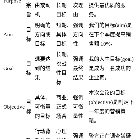
Purpose
宗
由或动
长期
次理
提供最优质的服
旨
机
目标
由
务。
明确的
短期,
强调
我们的目标(aim)是
目
Aim
方向或
具体
方向
在下个季度提高销
标
目标
目标
性
售额 10%。
长期,
想要达
强调
我的人生目标(goal)
目
挑战
Goal
到的结
最终
是成为一名成功的
标
性目
果
结果
企业家。
标
本次会议的目标
具体、
商业,
强调
目
(objective)是制定下
Objective
可衡量
正式
可衡
标
一年度的营销策
的目标
场合
量性
略。
行动背
心理
强调
警方正在调查嫌疑